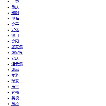
上饶
重庆
濮阳
澄海
饶平
兴化
银川
饶阳
张家港
张家界
安庆
连云港
如皋
龙游
瑞安
乐亭
宜都
英德
黄桥